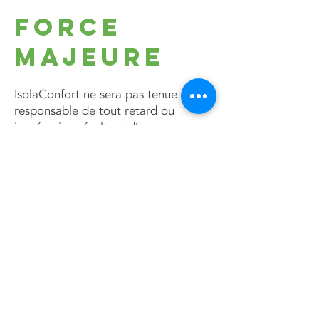
Force
majeure
IsolaConfort ne sera pas tenue
responsable de tout retard ou
inexécution résultant d’un
événement de force majeure
(intempéries, grèves, pandémie,
etc.).
Modificati
ons des