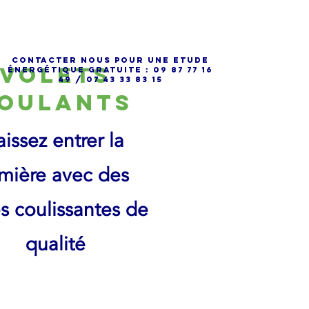
cONTACTER NOUS POUR UNE ETUDE
Volets
énergétique gRATUITE :
09 87 77 16
49
/
07 43 33 83 15
oulants
aissez entrer la
mière avec des
s coulissantes de
qualité