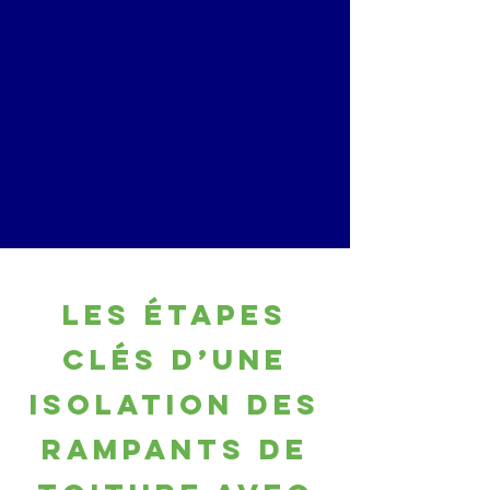
Fibres de bois, chanvre,
liège : parfaits pour ceux
qui privilégient une
approche plus
respectueuse de
l’environnement.
Les étapes
clés d’une
Isolation des
rampants de