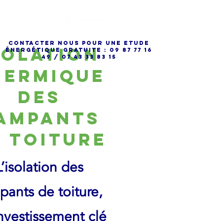
cONTACTER NOUS POUR UNE ETUDE
solation
énergétique gRATUITE :
09 87 77 16
49
/
07 43 33 83 15
hermique
DES
ampants
 toiture
L’isolation des
pants de toiture,
nvestissement clé