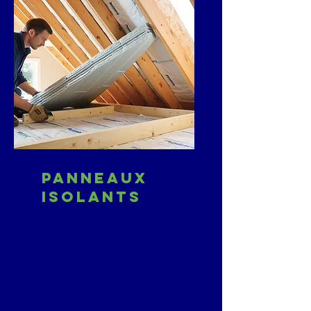
Panneaux
isolants
Polystyrène, polyuréthane :
Légers et résistants, ils
offrent une isolation
thermique performante
dans des espaces réduits.