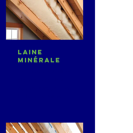
Laine
minérale
Très couramment utilisée,
elle offre un excellent
rapport qualité/prix pour
l’isolation des toitures.