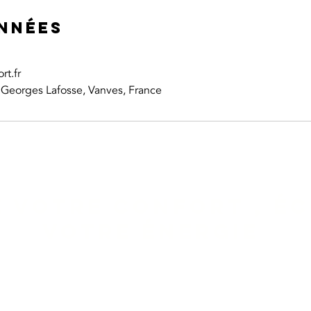
nnées
rt.fr
Georges Lafosse, Vanves, France
Z VOTRE CONFORT , É
VOTRE ÉNERGIE