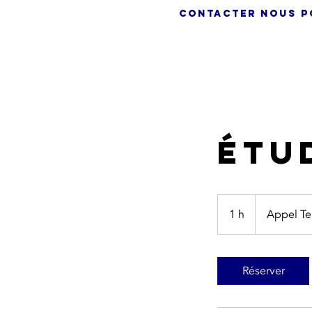
cONTACTER NOUS POU
A
Étu
1 h
1
Appel Te
Réserver