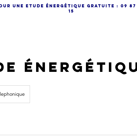
R UNE ETUDE énergétique gRATUITE : 09 87 7
15
ccueil
Nos Prestations
de énergétiq
lephonique